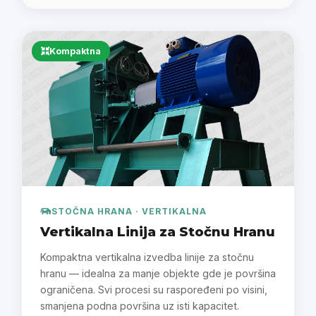
Kompaktna
STOČNA HRANA · VERTIKALNA
Vertikalna Linija za Stočnu Hranu
Kompaktna vertikalna izvedba linije za stočnu
hranu — idealna za manje objekte gde je površina
ograničena. Svi procesi su raspoređeni po visini,
smanjena podna površina uz isti kapacitet.