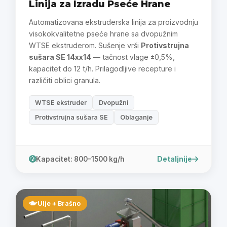
Linija za Izradu Pseće Hrane
Automatizovana ekstruderska linija za proizvodnju
visokokvalitetne pseće hrane sa dvopužnim
WTSE ekstruderom. Sušenje vrši
Protivstrujna
sušara SE 14xx14
— tačnost vlage ±0,5%,
kapacitet do 12 t/h. Prilagodljive recepture i
različiti oblici granula.
WTSE ekstruder
Dvopužni
Protivstrujna sušara SE
Oblaganje
Detaljnije
Kapacitet: 800–1500 kg/h
Ulje + Brašno