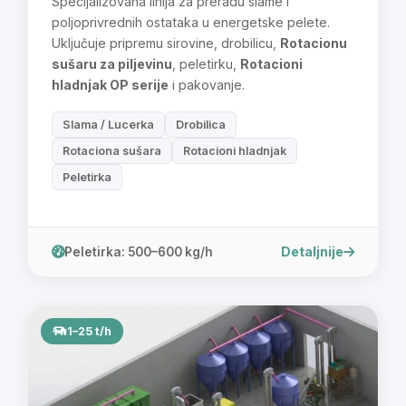
Specijalizovana linija za preradu slame i
poljoprivrednih ostataka u energetske pelete.
Uključuje pripremu sirovine, drobilicu,
Rotacionu
sušaru za piljevinu
, peletirku,
Rotacioni
hladnjak OP serije
i pakovanje.
Slama / Lucerka
Drobilica
Rotaciona sušara
Rotacioni hladnjak
Peletirka
Detaljnije
Peletirka: 500–600 kg/h
1–25 t/h