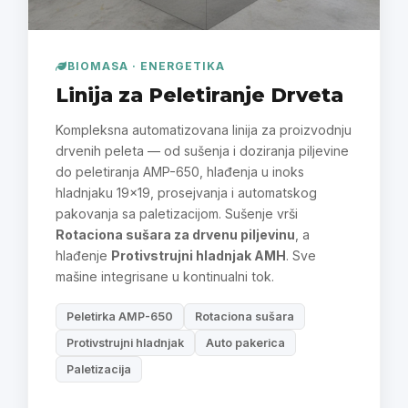
BIOMASA · ENERGETIKA
Linija za Peletiranje Drveta
Kompleksna automatizovana linija za proizvodnju
drvenih peleta — od sušenja i doziranja piljevine
do peletiranja AMP-650, hlađenja u inoks
hladnjaku 19×19, prosejvanja i automatskog
pakovanja sa paletizacijom. Sušenje vrši
Rotaciona sušara za drvenu piljevinu
, a
hlađenje
Protivstrujni hladnjak AMH
. Sve
mašine integrisane u kontinualni tok.
Peletirka AMP-650
Rotaciona sušara
Protivstrujni hladnjak
Auto pakerica
Paletizacija