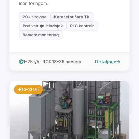
monitoringom.
20+ sirovina
Karusel sušara TK
Protivstrujni hladnjak
PLC kontrola
Remote monitoring
Detaljnije
1–25 t/h · ROI: 18–36 meseci
10–12 t/h