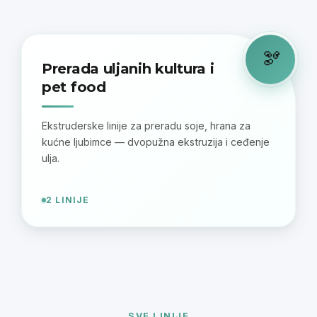
🫘
Prerada uljanih kultura i
pet food
Ekstruderske linije za preradu soje, hrana za
kućne ljubimce — dvopužna ekstruzija i ceđenje
ulja.
2 LINIJE
SVE LINIJE