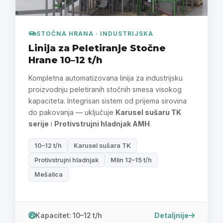
STOČNA HRANA · INDUSTRIJSKA
Linija za Peletiranje Stočne
Hrane 10–12 t/h
Kompletna automatizovana linija za industrijsku
proizvodnju peletiranih stočnih smesa visokog
kapaciteta. Integrisan sistem od prijema sirovina
do pakovanja — uključuje
Karusel sušaru TK
serije
i
Protivstrujni hladnjak AMH
.
10–12 t/h
Karusel sušara TK
Protivstrujni hladnjak
Mlin 12–15 t/h
Mešalica
Detaljnije
Kapacitet: 10–12 t/h