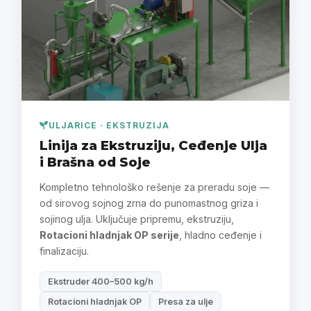
ULJARICE · EKSTRUZIJA
Linija za Ekstruziju, Ceđenje Ulja
i Brašna od Soje
Kompletno tehnološko rešenje za preradu soje —
od sirovog sojnog zrna do punomastnog griza i
sojinog ulja. Uključuje pripremu, ekstruziju,
Rotacioni hladnjak OP serije
, hladno ceđenje i
finalizaciju.
Ekstruder 400–500 kg/h
Rotacioni hladnjak OP
Presa za ulje