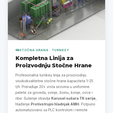
STOČNA HRANA · TURNKEY
Kompletna Linija za
Proizvodnju Stočne Hrane
Profesionalna turnkey linija za proizvodnju
visokokvalitetne stočne hrane kapaciteta 1–25
t/h. Prerađuje 20+ vrsta sirovina u uniformne
pelete za goveda, svinje, živinu, konje, ovce i
ribe. Sušenje obavlja
Karusel sušara TK serije
,
hlađenje
Protivstrujni hladnjak AMH
. Potpuno
automatizovano sa PLC kontrolom i remote