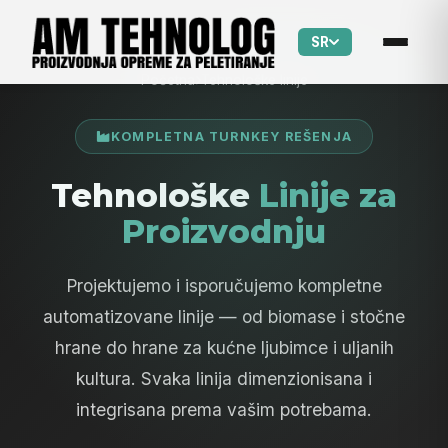
SR
Početna
Tehnološke linije
KOMPLETNA TURNKEY REŠENJA
Tehnološke
Linije za
Proizvodnju
Projektujemo i isporučujemo kompletne
automatizovane linije — od biomase i stočne
hrane do hrane za kućne ljubimce i uljanih
kultura. Svaka linija dimenzionisana i
integrisana prema vašim potrebama.